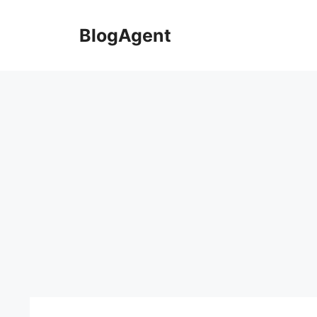
컨
텐
BlogAgent
츠
로
건
너
뛰
기