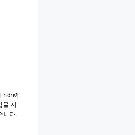
아 n8n에
합을 지
습니다.