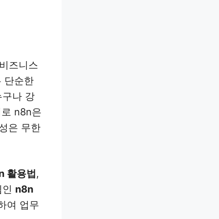
해 비즈니스
은 단순한
누구나 강
로 n8n은
능성은 무한
8n 활용법
,
템인
n8n
용하여 업무