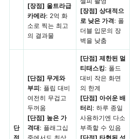
셀피 촬영
[장점]
울트라급
[장점]
상대적으
카메라
: 2억 화
로 낮은 가격
: 폴
소로 찍는 최고
더블 입문의 장
의 결과물
벽을 낮춤
[단점]
제한된 멀
티태스킹
: 폴드
[단점]
무게와
대비 작은 화면
부피
: 플립 대비
의 한계
여전히 무겁고
[단점]
아쉬운 배
두꺼움
터리
: 하루 종일
[단점]
높은 가
사용하기엔 다소
단
격대
: 플래그십
부족할 수 있음
점
중에서도 최상
[단점]
타협된 성