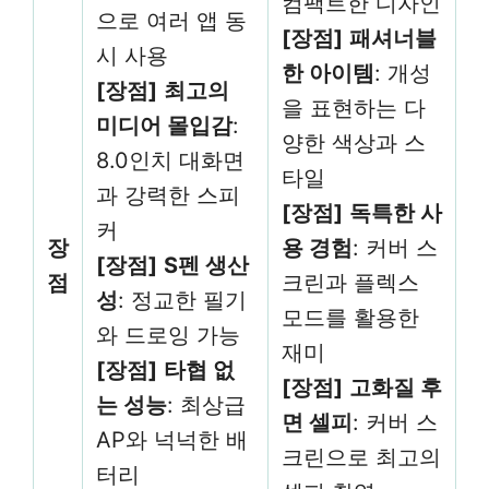
컴팩트한 디자인
으로 여러 앱 동
[장점]
패셔너블
시 사용
한 아이템
: 개성
[장점]
최고의
을 표현하는 다
미디어 몰입감
:
양한 색상과 스
8.0인치 대화면
타일
과 강력한 스피
[장점]
독특한 사
커
장
용 경험
: 커버 스
[장점]
S펜 생산
점
크린과 플렉스
성
: 정교한 필기
모드를 활용한
와 드로잉 가능
재미
[장점]
타협 없
[장점]
고화질 후
는 성능
: 최상급
면 셀피
: 커버 스
AP와 넉넉한 배
크린으로 최고의
터리