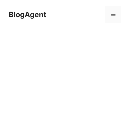
컨
텐
BlogAgent
메
츠
로
뉴
건
너
뛰
기